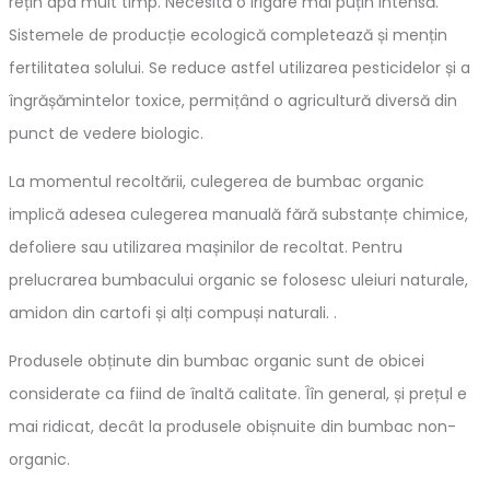
rețin apa mult timp. Necesită o irigare mai puțin intensă.
Sistemele de producție ecologică completează și mențin
fertilitatea solului. Se reduce astfel utilizarea pesticidelor și a
îngrășămintelor toxice, permițând o agricultură diversă din
punct de vedere biologic.
La momentul recoltării, culegerea de bumbac organic
implică adesea culegerea manuală fără substanțe chimice,
defoliere sau utilizarea mașinilor de recoltat. Pentru
prelucrarea bumbacului organic se folosesc uleiuri naturale,
amidon din cartofi și alți compuși naturali. .
Produsele obținute din bumbac organic sunt de obicei
considerate ca fiind de înaltă calitate. Îîn general, și prețul e
mai ridicat, decât la produsele obișnuite din bumbac non-
organic.