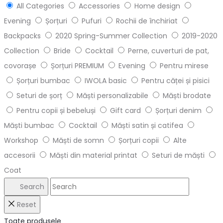
All Categories
Accessories
Home design
Evening
Șorțuri
Pufuri
Rochii de închiriat
Backpacks
2020 Spring-Summer Collection
2019-2020
Collection
Bride
Cocktail
Perne, cuverturi de pat,
covorașe
Șorțuri PREMIUM
Evening
Pentru mirese
Șorțuri bumbac
IWOLA basic
Pentru căței și pisici
Seturi de șorț
Măști personalizabile
Măști brodate
Pentru copii și bebeluși
Gift card
Șorțuri denim
Măști bumbac
Cocktail
Măști satin și catifea
Workshop
Măști de somn
Șorțuri copii
Alte
accesorii
Măști din material printat
Seturi de măști
Coat
Search
Reset
Toate produsele