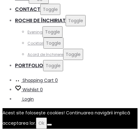
CONTACT
Toggle
ROCHII DE ÎNCHIRIAT
Toggle
Toggle
Evening
Toggle
Cocktail
Toggle
Acord de închiriere
PORTFOLIO
Toggle
Shopping Cart
0
Wishlist
0
Login
Acest site folosește cookies! Continuarea navigării implică
acceptarea lor.
Ok