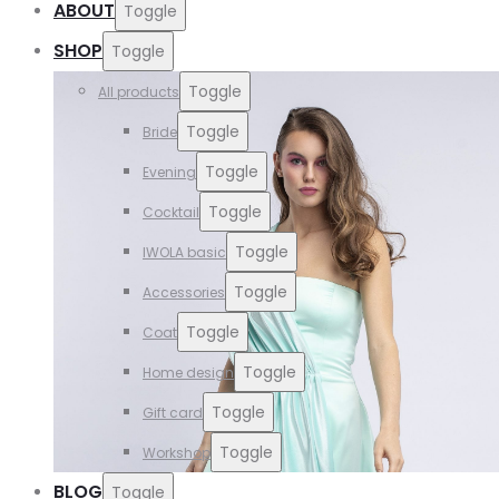
ABOUT
Toggle
SHOP
Toggle
Toggle
All products
Toggle
Bride
Toggle
Evening
Toggle
Cocktail
Toggle
IWOLA basic
Toggle
Accessories
Toggle
Coat
Toggle
Home design
Toggle
Gift card
Toggle
Workshop
BLOG
Toggle