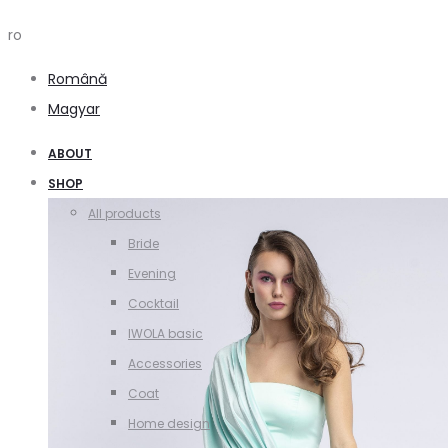
ro
Română
Magyar
ABOUT
SHOP
All products
Bride
Evening
Cocktail
IWOLA basic
Accessories
Coat
Home design