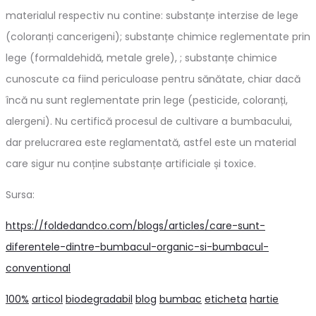
materialul respectiv nu contine: substanțe interzise de lege
(coloranți cancerigeni); substanțe chimice reglementate prin
lege (formaldehidă, metale grele), ; substanțe chimice
cunoscute ca fiind periculoase pentru sănătate, chiar dacă
încă nu sunt reglementate prin lege (pesticide, coloranți,
alergeni). Nu certifică procesul de cultivare a bumbacului,
dar prelucrarea este reglamentată, astfel este un material
care sigur nu conține substanțe artificiale și toxice.
Sursa:
https://foldedandco.com/blogs/articles/care-sunt-
diferentele-dintre-bumbacul-organic-si-bumbacul-
conventional
100%
articol
biodegradabil
blog
bumbac
eticheta
hartie