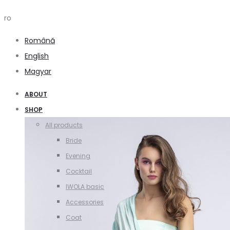
ro
Română
English
Magyar
ABOUT
SHOP
All products
Bride
Evening
Cocktail
IWOLA basic
Accessories
Coat