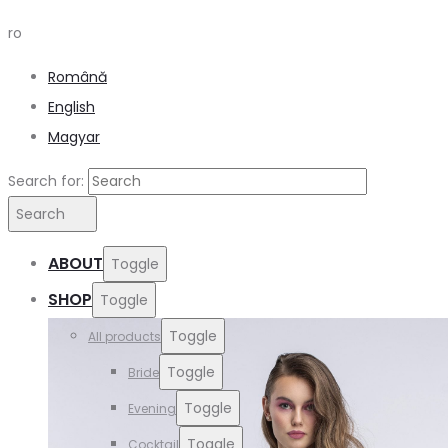
ro
Română
English
Magyar
Search for:
Search
ABOUT
Toggle
SHOP
Toggle
Toggle
All products
Toggle
Bride
Toggle
Evening
Toggle
Cocktail