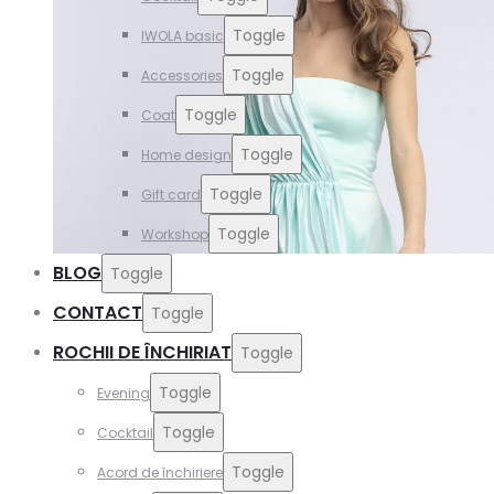
Toggle
IWOLA basic
Toggle
Accessories
Toggle
Coat
Toggle
Home design
Toggle
Gift card
Toggle
Workshop
BLOG
Toggle
CONTACT
Toggle
ROCHII DE ÎNCHIRIAT
Toggle
Toggle
Evening
Toggle
Cocktail
Toggle
Acord de închiriere