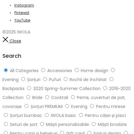
Instagram
Pinterest
YouTube
©2025 IWOLA
Close
Search
All Categories
Accessories
Home design
Evening
Șorțuri
Pufuri
Rochii de închiriat
Backpacks
2020 Spring-Summer Collection
2019-2020
Collection
Bride
Cocktail
Perne, cuverturi de pat,
covorașe
Șorțuri PREMIUM
Evening
Pentru mirese
Șorțuri bumbac
IWOLA basic
Pentru căței și pisici
Seturi de șorț
Măști personalizabile
Măști brodate
Pentru copii și bebeluși
Gift card
Șorțuri denim