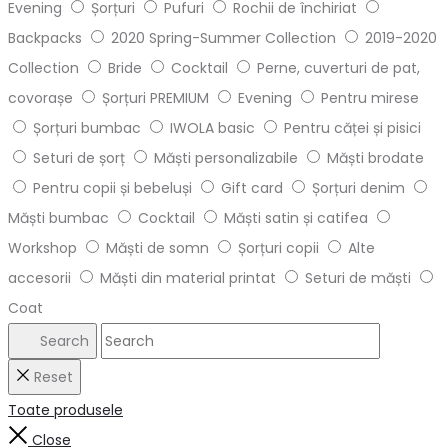
Evening
Șorțuri
Pufuri
Rochii de închiriat
Backpacks
2020 Spring-Summer Collection
2019-2020
Collection
Bride
Cocktail
Perne, cuverturi de pat,
covorașe
Șorțuri PREMIUM
Evening
Pentru mirese
Șorțuri bumbac
IWOLA basic
Pentru căței și pisici
Seturi de șorț
Măști personalizabile
Măști brodate
Pentru copii și bebeluși
Gift card
Șorțuri denim
Măști bumbac
Cocktail
Măști satin și catifea
Workshop
Măști de somn
Șorțuri copii
Alte
accesorii
Măști din material printat
Seturi de măști
Coat
Search
Reset
Toate produsele
Close