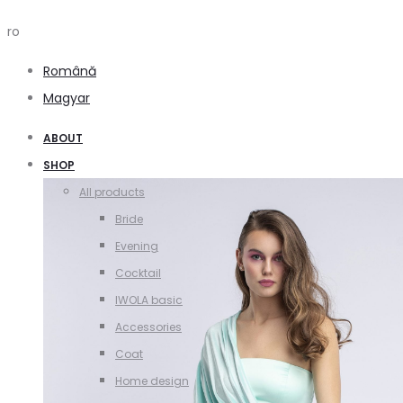
ro
Română
Magyar
ABOUT
SHOP
All products
Bride
Evening
Cocktail
IWOLA basic
Accessories
Coat
Home design