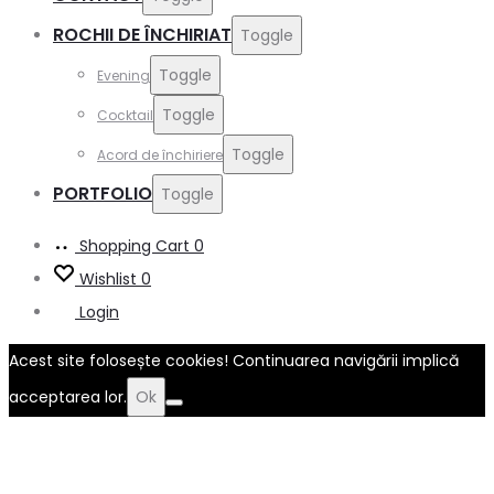
ROCHII DE ÎNCHIRIAT
Toggle
Toggle
Evening
Toggle
Cocktail
Toggle
Acord de închiriere
PORTFOLIO
Toggle
Shopping Cart
0
Wishlist
0
Login
Acest site folosește cookies! Continuarea navigării implică
acceptarea lor.
Ok