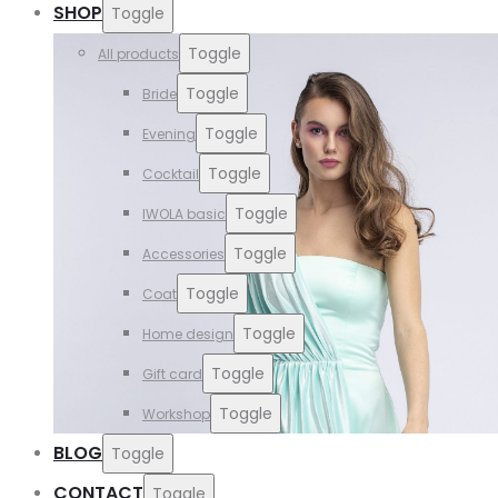
SHOP
Toggle
Toggle
All products
Toggle
Bride
Toggle
Evening
Toggle
Cocktail
Toggle
IWOLA basic
Toggle
Accessories
Toggle
Coat
Toggle
Home design
Toggle
Gift card
Toggle
Workshop
BLOG
Toggle
CONTACT
Toggle