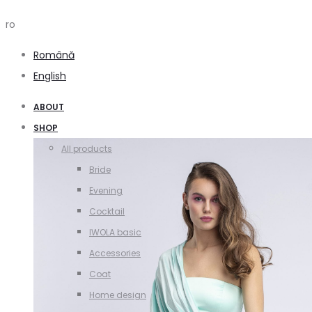
ro
Română
English
ABOUT
SHOP
All products
Bride
Evening
Cocktail
IWOLA basic
Accessories
Coat
Home design