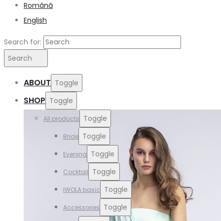
Română
English
Search for:
Search
ABOUT
Toggle
SHOP
Toggle
Toggle
All products
Toggle
Bride
Toggle
Evening
Toggle
Cocktail
Toggle
IWOLA basic
Toggle
Accessories