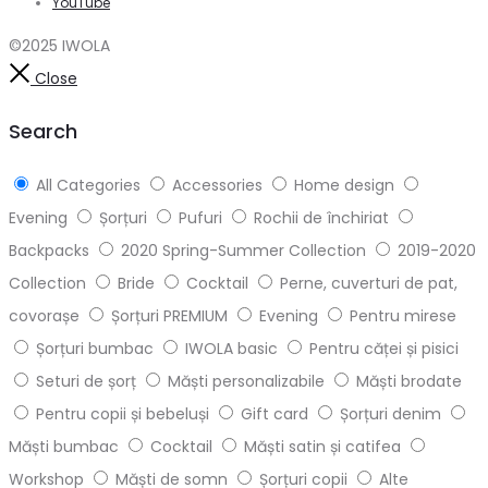
YouTube
©2025 IWOLA
Close
Search
All Categories
Accessories
Home design
Evening
Șorțuri
Pufuri
Rochii de închiriat
Backpacks
2020 Spring-Summer Collection
2019-2020
Collection
Bride
Cocktail
Perne, cuverturi de pat,
covorașe
Șorțuri PREMIUM
Evening
Pentru mirese
Șorțuri bumbac
IWOLA basic
Pentru căței și pisici
Seturi de șorț
Măști personalizabile
Măști brodate
Pentru copii și bebeluși
Gift card
Șorțuri denim
Măști bumbac
Cocktail
Măști satin și catifea
Workshop
Măști de somn
Șorțuri copii
Alte