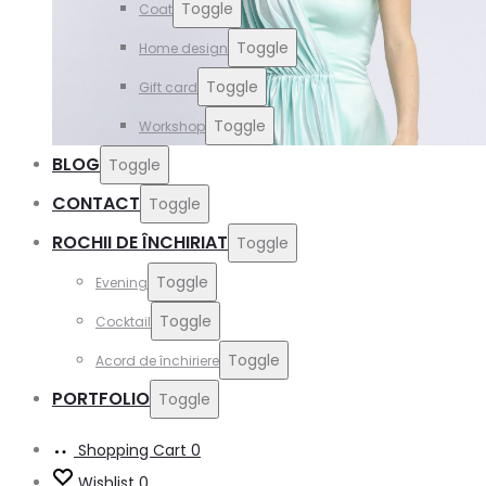
Toggle
Coat
Toggle
Home design
Toggle
Gift card
Toggle
Workshop
BLOG
Toggle
CONTACT
Toggle
ROCHII DE ÎNCHIRIAT
Toggle
Toggle
Evening
Toggle
Cocktail
Toggle
Acord de închiriere
PORTFOLIO
Toggle
Shopping Cart
0
Wishlist
0