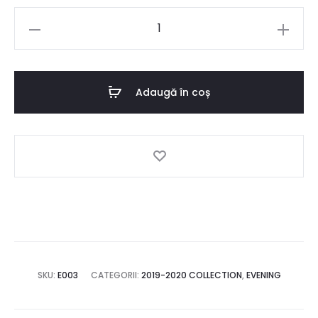
fost:
750 lei.
Cantitate
Fuchsia
1.500 lei.
mermaid
dress
Adaugă în coș
SKU:
E003
CATEGORII:
2019-2020 COLLECTION
,
EVENING