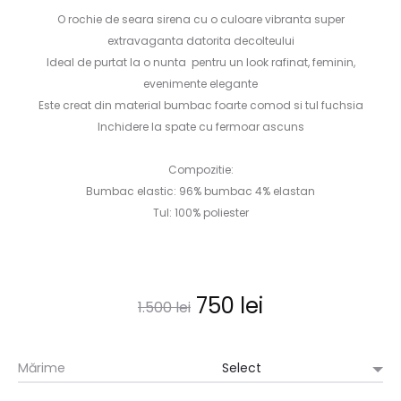
O rochie de seara sirena cu o culoare vibranta super
extravaganta datorita decolteului
Ideal de purtat la o nunta pentru un look rafinat, feminin,
evenimente elegante
Este creat din material bumbac foarte comod si tul fuchsia
Inchidere la spate cu fermoar ascuns
Compozitie:
Bumbac elastic: 96% bumbac 4% elastan
Tul: 100% poliester
Prețul
Prețul
750
lei
1.500
lei
inițial
curent
Mărime
a
este: