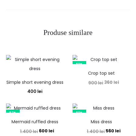
Produse similare
60%
Crop top set
Prețul
Prețul
Simple short evening dress
360
lei
900
lei
inițial
curent
400
lei
a
este:
fost:
360 lei.
57%
60%
900 lei.
Mermaid ruffled dress
Miss dress
Prețul
Prețul
Prețul
Prețul
600
lei
560
lei
1.400
lei
1.400
lei