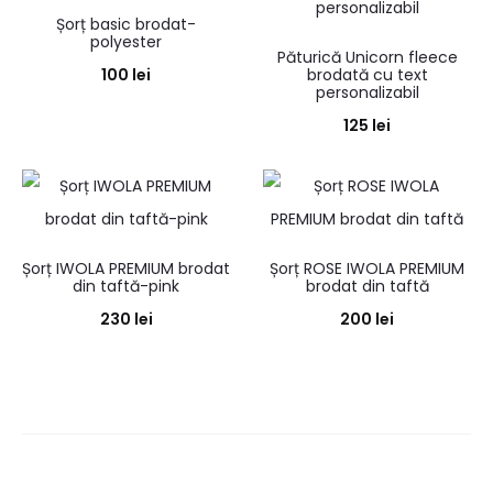
Șorț basic brodat-
polyester
Păturică Unicorn fleece
100
lei
brodată cu text
personalizabil
125
lei
Șorț IWOLA PREMIUM brodat
Șorț ROSE IWOLA PREMIUM
din taftă-pink
brodat din taftă
230
lei
200
lei