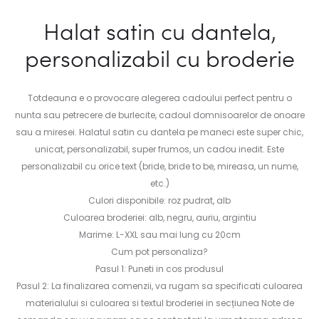
Halat satin cu dantela,
personalizabil cu broderie
Totdeauna e o provocare alegerea cadoului perfect pentru o
nunta sau petrecere de burlecite, cadoul domnisoarelor de onoare
sau a miresei. Halatul satin cu dantela pe maneci este super chic,
unicat, personalizabil, super frumos, un cadou inedit. Este
personalizabil cu orice text (bride, bride to be, mireasa, un nume,
etc.)
Culori disponibile: roz pudrat, alb
Culoarea broderiei: alb, negru, auriu, argintiu
Marime: L-XXL sau mai lung cu 20cm
Cum pot personaliza?
Pasul 1: Puneti in cos produsul
Pasul 2: La finalizarea comenzii, va rugam sa specificati culoarea
materialului si culoarea si textul broderiei in secțiunea Note de