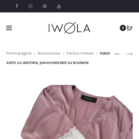
0
Prod
HALAT
INFINITY
Prima pagină
Accessories
Pentru mirese
Halat
SATIN
FLYING
navig
satin cu dantela, personalizabil cu broderie
CULOARE
DRESS
PERSONAL