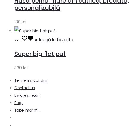
Husă pernă mare din catifea, brodată,
coș
personalizabilă
130
lei
Adaugă
Adaugă la favorite
în
Super big flat puf
coș
330
lei
Termeni și condiții
Contact us
Livrare și retur
Blog
Tabel mărimi