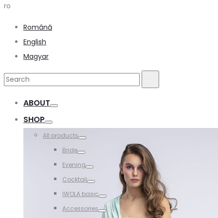
ro
Română
English
Magyar
Search
Search
for:
ABOUT
Toggle
SHOP
Toggle
All products
Toggle
Bride
Toggle
Evening
Toggle
Cocktail
Toggle
IWOLA basic
Toggle
Accessories
Toggle