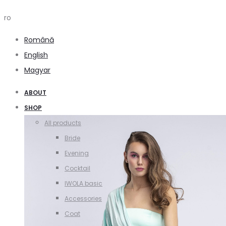
ro
Română
English
Magyar
ABOUT
SHOP
All products
Bride
Evening
Cocktail
IWOLA basic
Accessories
Coat