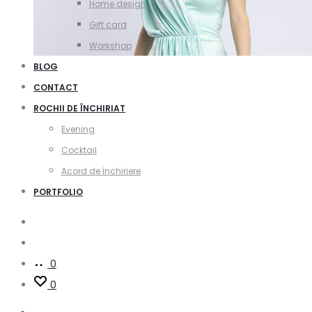
Home design
Gift card
Workshop
BLOG
CONTACT
ROCHII DE ÎNCHIRIAT
Evening
Cocktail
Acord de închiriere
PORTFOLIO
Search
Account
0
0