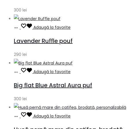
coș
300
lei
Adaugă
Adaugă la favorite
în
Lavender Ruffle pouf
coș
290
lei
Adaugă
Adaugă la favorite
în
Big flat Blue Astral Aura puf
coș
300
lei
Adaugă
Adaugă la favorite
în