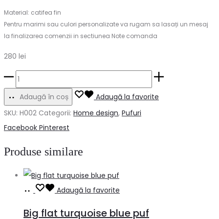
Material: catifea fin
Pentru marimi sau culori personalizate va rugam sa lasați un mesaj
la finalizarea comenzii in sectiunea Note comanda
280
lei
Cantitate
Heart
Adaugă în coș
Adaugă la favorite
pouf
SKU:
H002
Categorii:
Home design
,
Pufuri
Share
Facebook
Pinterest
Produse similare
Adaugă
Adaugă la favorite
în
Big flat turquoise blue puf