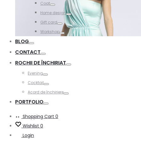
Coat
Toggle
Home design
Toggle
Gift card
Toggle
Workshop
Toggle
BLOG
Toggle
CONTACT
Toggle
ROCHII DE ÎNCHIRIAT
Toggle
Evening
Toggle
Cocktail
Toggle
Acord de închiriere
Toggle
PORTFOLIO
Toggle
Shopping Cart
0
Wishlist
0
Login