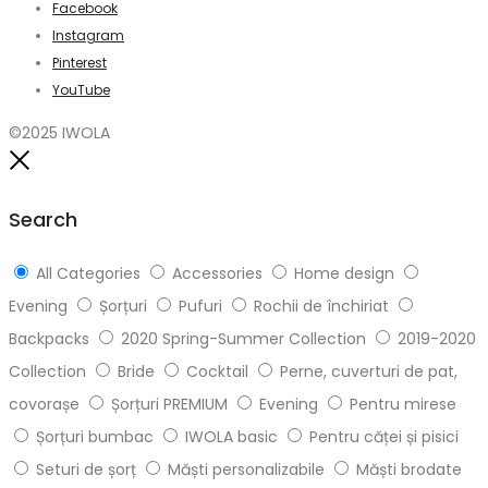
Facebook
Instagram
Pinterest
YouTube
©2025 IWOLA
Close
Search
All Categories
Accessories
Home design
Evening
Șorțuri
Pufuri
Rochii de închiriat
Backpacks
2020 Spring-Summer Collection
2019-2020
Collection
Bride
Cocktail
Perne, cuverturi de pat,
covorașe
Șorțuri PREMIUM
Evening
Pentru mirese
Șorțuri bumbac
IWOLA basic
Pentru căței și pisici
Seturi de șorț
Măști personalizabile
Măști brodate