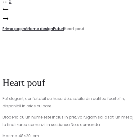
0
Product
Lavender
navigation
Simple
Ruffle
flat
Prima pagină
pouf
Home design
Pufuri
Heart pouf
puf
Heart pouf
Puf elegant, confortabil cu husa detasabila din catifea foarte fin,
disponibil in orice culoare.
Broderia cu un nume este inclus in pret, va rugam sa lasati un mesaj
la finalizarea comenzii in sectiunea Note comanda
Marime: 48×20 cm