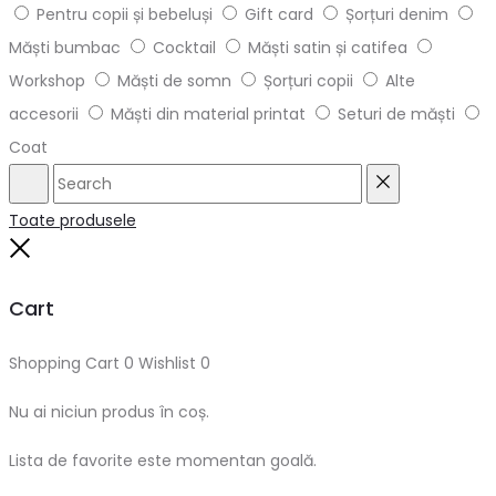
Pentru copii și bebeluși
Gift card
Șorțuri denim
Măști bumbac
Cocktail
Măști satin și catifea
Workshop
Măști de somn
Șorțuri copii
Alte
accesorii
Măști din material printat
Seturi de măști
Coat
Search
Reset
Toate produsele
Close
Cart
Shopping Cart
0
Wishlist
0
Nu ai niciun produs în coș.
Lista de favorite este momentan goală.