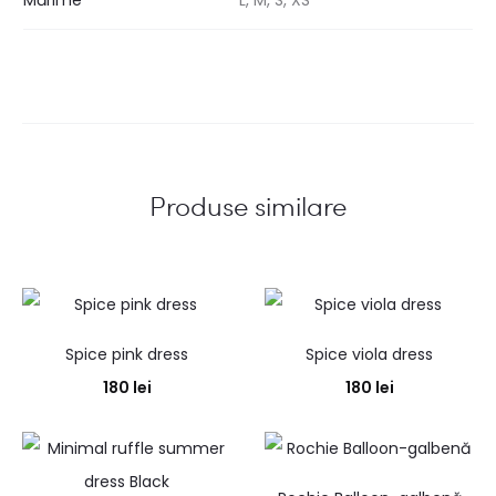
Mărime
L, M, S, XS
Produse similare
Spice pink dress
Spice viola dress
180
lei
180
lei