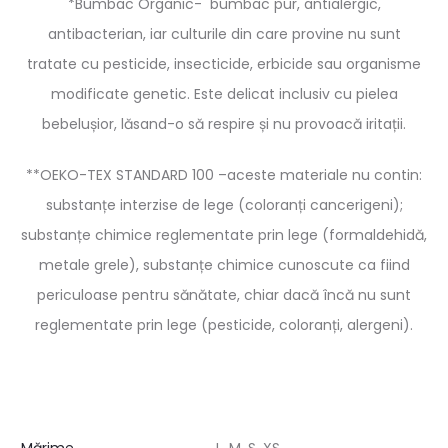
*Bumbac Organic- bumbac pur, antialergic,
antibacterian, iar culturile din care provine nu sunt
tratate cu pesticide, insecticide, erbicide sau organisme
modificate genetic. Este delicat inclusiv cu pielea
bebelușior, lăsand-o să respire și nu provoacă iritații.
**OEKO-TEX STANDARD 100 –aceste materiale nu contin:
substanțe interzise de lege (coloranți cancerigeni);
substanțe chimice reglementate prin lege (formaldehidă,
metale grele), substanțe chimice cunoscute ca fiind
periculoase pentru sănătate, chiar dacă încă nu sunt
reglementate prin lege (pesticide, coloranți, alergeni).