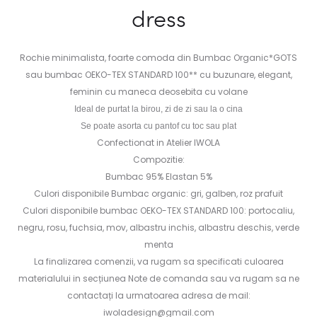
dress
Rochie minimalista, foarte comoda din Bumbac Organic*GOTS
sau bumbac OEKO-TEX STANDARD 100** cu buzunare, elegant,
feminin cu maneca deosebita cu volane
Ideal de purtat la birou, zi de zi sau la o cina
Se poate asorta cu pantof cu toc sau plat
Confectionat in Atelier IWOLA
Compozitie:
Bumbac 95% Elastan 5%
Culori disponibile Bumbac organic: gri, galben, roz prafuit
Culori disponibile bumbac OEKO-TEX STANDARD 100: portocaliu,
negru, rosu, fuchsia, mov, albastru inchis, albastru deschis, verde
menta
La finalizarea comenzii, va rugam sa specificati culoarea
materialului in secțiunea Note de comanda sau va rugam sa ne
contactați la urmatoarea adresa de mail:
iwoladesign@gmail.com