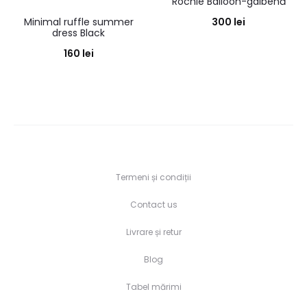
Rochie Balloon-galbenă
Minimal ruffle summer
300
lei
dress Black
160
lei
Termeni și condiții
Contact us
Livrare și retur
Blog
Tabel mărimi