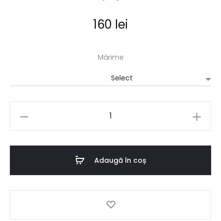
160
lei
Mărime
Cantitate
Minimal
ruffle
summer
Adaugă în coș
dress