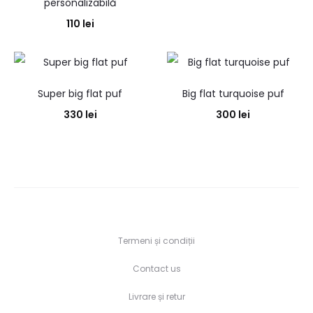
personalizabilă
110
lei
Super big flat puf
Big flat turquoise puf
330
lei
300
lei
Termeni și condiții
Contact us
Livrare și retur