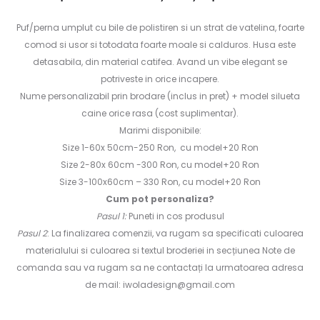
Puf/perna umplut cu bile de polistiren si un strat de vatelina, foarte
comod si usor si totodata foarte moale si calduros. Husa este
detasabila, din material catifea. Avand un vibe elegant se
potriveste in orice incapere.
Nume personalizabil prin brodare (inclus in pret) + model silueta
caine orice rasa (cost suplimentar).
Marimi disponibile:
Size 1-60x 50cm-250 Ron, cu model+20 Ron
Size 2-80x 60cm -300 Ron, cu model+20 Ron
Size 3-100x60cm – 330 Ron, cu model+20 Ron
Cum pot personaliza?
Pasul 1:
Puneti in cos produsul
Pasul 2
: La finalizarea comenzii, va rugam sa specificati culoarea
materialului si culoarea si textul broderiei in secțiunea Note de
comanda sau va rugam sa ne contactați la urmatoarea adresa
de mail: iwoladesign@gmail.com