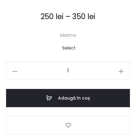
Interval
250
lei
–
350
lei
de
Marime
prețuri:
250 lei
Cantitate
până
Pătuț
personalizabil
la
brodat
Adaugă în coș
350 lei
pentru
căței
și
pisici