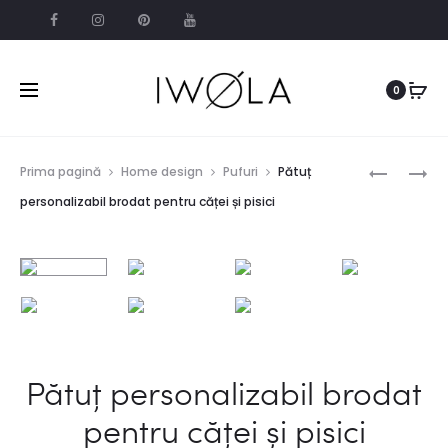
0
Prod
HUSĂ
PERNĂ
Prima pagină
Home design
Pufuri
Pătuț
PERNĂ
DE
navig
personalizabil brodat pentru căței și pisici
SATIN
SCAUN
BRODATĂ
CATIFEA,
PERSONAL
BRODAT
CU
MODEL
ALBINE
Pătuț personalizabil brodat
pentru căței și pisici