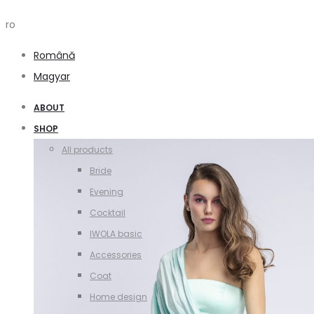
ro
Română
Magyar
ABOUT
SHOP
All products
Bride
Evening
Cocktail
IWOLA basic
Accessories
Coat
Home design