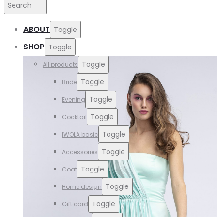
Search
ABOUT
Toggle
SHOP
Toggle
Toggle
All products
Toggle
Bride
Toggle
Evening
Toggle
Cocktail
Toggle
IWOLA basic
Toggle
Accessories
Toggle
Coat
Toggle
Home design
Toggle
Gift card