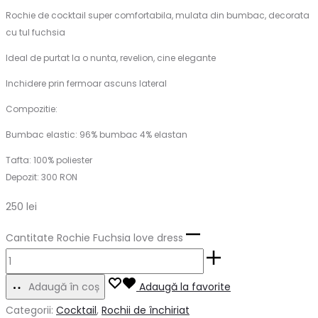
Rochie de cocktail super comfortabila, mulata din bumbac, decorata
cu tul fuchsia
Ideal de purtat la o nunta, revelion, cine elegante
Inchidere prin fermoar ascuns lateral
Compozitie:
Bumbac elastic: 96% bumbac 4% elastan
Tafta: 100% poliester
Depozit: 300 RON
250
lei
Cantitate Rochie Fuchsia love dress
Adaugă în coș
Adaugă la favorite
Categorii:
Cocktail
,
Rochii de închiriat