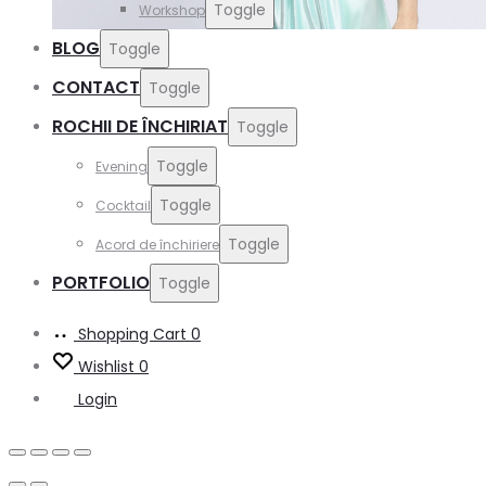
Toggle
Workshop
BLOG
Toggle
CONTACT
Toggle
ROCHII DE ÎNCHIRIAT
Toggle
Toggle
Evening
Toggle
Cocktail
Toggle
Acord de închiriere
PORTFOLIO
Toggle
Shopping Cart
0
Wishlist
0
Login