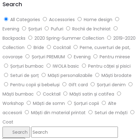
Search
All Categories
Accessories
Home design
Evening
Șorțuri
Pufuri
Rochii de închiriat
Backpacks
2020 Spring-Summer Collection
2019-2020
Collection
Bride
Cocktail
Perne, cuverturi de pat,
covorașe
Șorțuri PREMIUM
Evening
Pentru mirese
Șorțuri bumbac
IWOLA basic
Pentru căței și pisici
Seturi de șorț
Măști personalizabile
Măști brodate
Pentru copii și bebeluși
Gift card
Șorțuri denim
Măști bumbac
Cocktail
Măști satin și catifea
Workshop
Măști de somn
Șorțuri copii
Alte
accesorii
Măști din material printat
Seturi de măști
Coat
Search