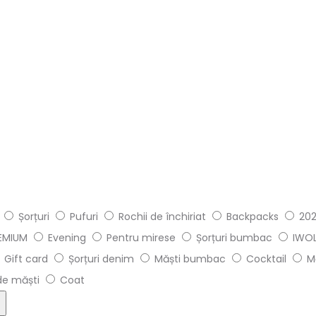
Șorțuri
Pufuri
Rochii de închiriat
Backpacks
202
REMIUM
Evening
Pentru mirese
Șorțuri bumbac
IWOL
Gift card
Șorțuri denim
Măști bumbac
Cocktail
M
de măști
Coat
t