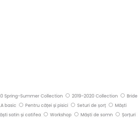
0 Spring-Summer Collection
2019-2020 Collection
Bride
A basic
Pentru căței și pisici
Seturi de șorț
Măști
ăști satin și catifea
Workshop
Măști de somn
Șorțuri