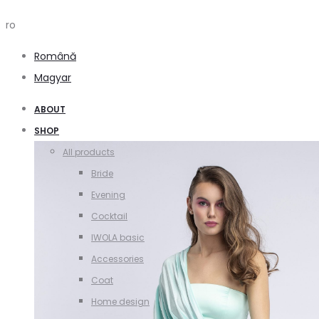
ro
Română
Magyar
ABOUT
SHOP
All products
Bride
Evening
Cocktail
IWOLA basic
Accessories
Coat
Home design