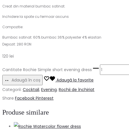
Creat din material bumbac satinat.
Inchidere la spate cu fermoar ascuns
Compozitie:
Bumbac satinat: 60% bumbac 36% polyester 4% elastan
Depozit: 280 RON
120
lei
Cantitate Rochie Simple short evening dress
Adaugă în coș
Adaugă la favorite
Categorii:
Cocktail
,
Evening
,
Rochii de închiriat
Share
Facebook
Pinterest
Produse similare