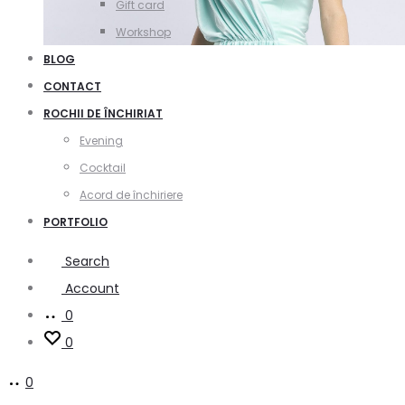
Gift card
Workshop
BLOG
CONTACT
ROCHII DE ÎNCHIRIAT
Evening
Cocktail
Acord de închiriere
PORTFOLIO
Search
Account
0
0
0