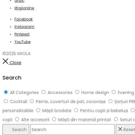
anpc
litigiionline
Facebook
Instagram
Pinterest
YouTube
©2025 IWOLA
Close
Search
All Categories
Accessories
Home design
Evening
Cocktail
Perne, cuverturi de pat, covorașe
Șorțuri P
personalizabile
Măști brodate
Pentru copii și bebeluși
copii
Alte accesorii
Măști din material printat
Seturi 
Search
Rese