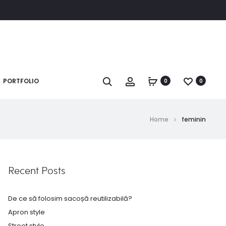
Search
Account
PORTFOLIO
0
0
Home
feminin
Recent Posts
De ce să folosim sacoșă reutilizabilă?
Apron style
Street style