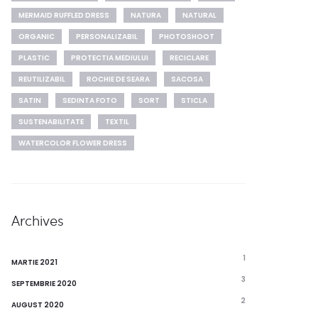
MERMAID RUFFLED DRESS
NATURA
NATURAL
ORGANIC
PERSONALIZABIL
PHOTOSHOOT
PLASTIC
PROTECTIA MEDIULUI
RECICLARE
REUTILIZABIL
ROCHIE DE SEARA
SACOSA
SATIN
SEDINTA FOTO
SORT
STICLA
SUSTENABILITATE
TEXTIL
WATERCOLOR FLOWER DRESS
Archives
1
MARTIE 2021
3
SEPTEMBRIE 2020
2
AUGUST 2020