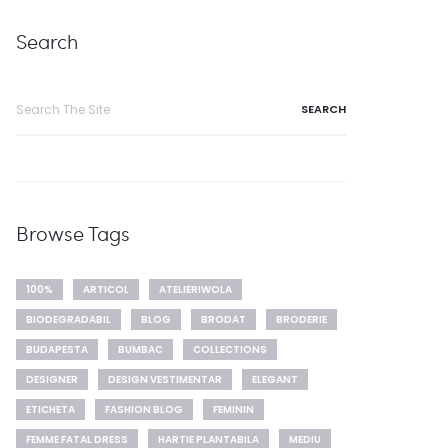
Search
Search
for:
Browse Tags
100%
ARTICOL
ATELIERIWOLA
BIODEGRADABIL
BLOG
BRODAT
BRODERIE
BUDAPESTA
BUMBAC
COLLECTIONS
DESIGNER
DESIGN VESTIMENTAR
ELEGANT
ETICHETA
FASHION BLOG
FEMININ
FEMME FATAL DRESS
HARTIE PLANTABILA
MEDIU