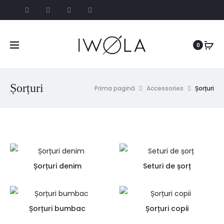
0
Șorțuri
Prima pagină
Accessories
Șorțuri
Șorțuri denim
Seturi de șorț
Șorțuri bumbac
Șorțuri copii