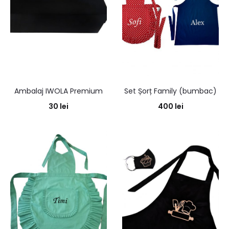
Ambalaj IWOLA Premium
Set Șorț Family (bumbac)
30
lei
400
lei