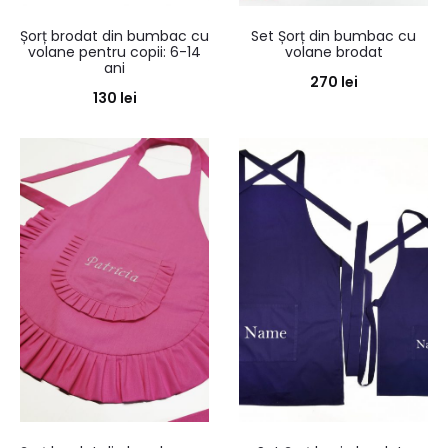
Șorț brodat din bumbac cu
Set Șorț din bumbac cu
volane pentru copii: 6-14
volane brodat
ani
270
lei
130
lei