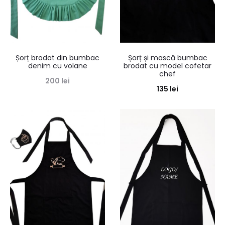
Șorț brodat din bumbac
Șorț și mască bumbac
denim cu volane
brodat cu model cofetar
chef
200
lei
135
lei