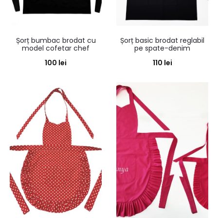
Șorț bumbac brodat cu
Șorț basic brodat reglabil
model cofetar chef
pe spate-denim
100
lei
110
lei