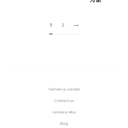
70
lei
1
2
Termeni și condiții
Contact us
Livrare și retur
Blog