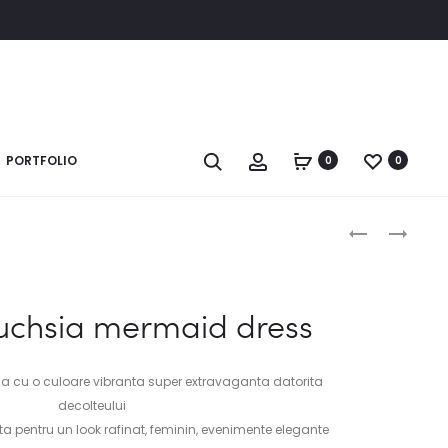
Search
Account
PORTFOLIO
0
0
Produc
ROCHIE
ROCHIE
FEMME
MISS
naviga
FATALE
DRESS
DRESS
uchsia mermaid dress
na cu o culoare vibranta super extravaganta datorita
decolteului
ta pentru un look rafinat, feminin, evenimente elegante