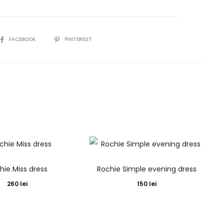
SHARE
FACEBOOK
PINTEREST
hie Miss dress
Rochie Simple evening dress
260
lei
150
lei