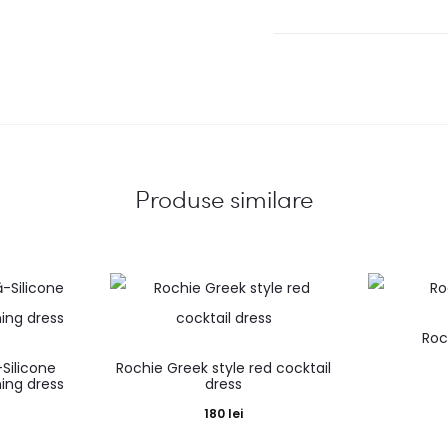
Produse similare
Roc
Silicone
Rochie Greek style red cocktail
ning dress
dress
180
lei