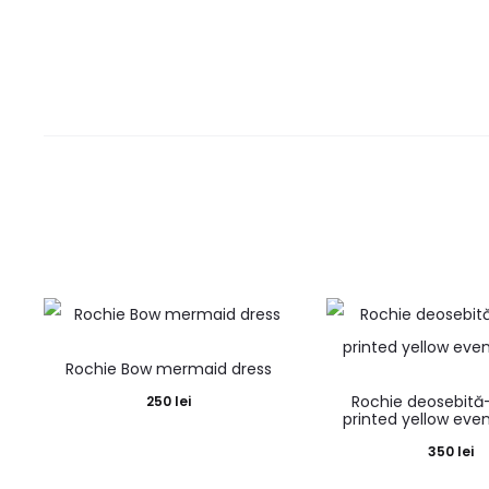
Rochie Bow mermaid dress
Rochie deosebită-
250
lei
printed yellow eve
350
lei