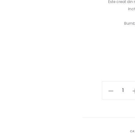
Este creat din
Inc
Bumba
Cantitate
Rochie
Fuchsia
mermaid
dress
CA