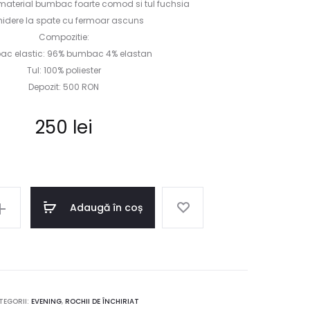
 material bumbac foarte comod si tul fuchsia
hidere la spate cu fermoar ascuns
Compozitie:
c elastic: 96% bumbac 4% elastan
Tul: 100% poliester
Depozit: 500 RON
250
lei
Adaugă în coș
TEGORII:
EVENING
,
ROCHII DE ÎNCHIRIAT