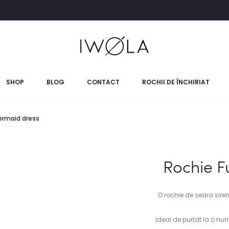
SHOP
BLOG
CONTACT
ROCHII DE ÎNCHIRIAT
ermaid dress
Rochie F
O rochie de seara sire
Ideal de purtat la o nun