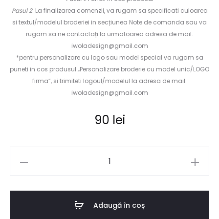
Pasul 2
: La finalizarea comenzii, va rugam sa specificati culoarea
si textul/modelul broderiei in secțiunea Note de comanda sau va
rugam sa ne contactați la urmatoarea adresa de mail:
iwoladesign@gmail.com
*pentru personalizare cu logo sau model special va rugam sa
puneti in cos produsul „Personalizare broderie cu model unic/LOGO
firma”, si trimiteti logoul/modelul la adresa de mail:
iwoladesign@gmail.com
90
lei
Cantitate
Șorț
basic
brodat-
Adaugă în coș
bumbac